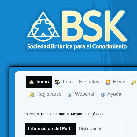
  Inicio
  Foro
Etiquetas
  Ezine
  Registrarse
  Webchat
  Ayuda
La BSK
»
Perfil de pablo 
»
Mostrar Estadísticas
Información del Perfil
Distinciones