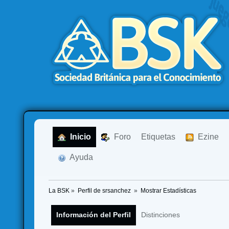
  Inicio
  Foro
Etiquetas
  Ezine
  Ayuda
La BSK
»
Perfil de srsanchez 
»
Mostrar Estadísticas
Información del Perfil
Distinciones