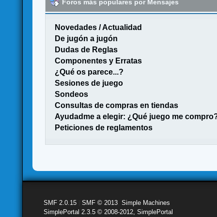
Foros más populares por Mensajes
Novedades / Actualidad
De jugón a jugón
Dudas de Reglas
Componentes y Erratas
¿Qué os parece...?
Sesiones de juego
Sondeos
Consultas de compras en tiendas
Ayudadme a elegir: ¿Qué juego me compro
Peticiones de reglamentos
SMF 2.0.15
|
SMF © 2013
,
Simple Machines
SimplePortal 2.3.5 © 2008-2012, SimplePortal