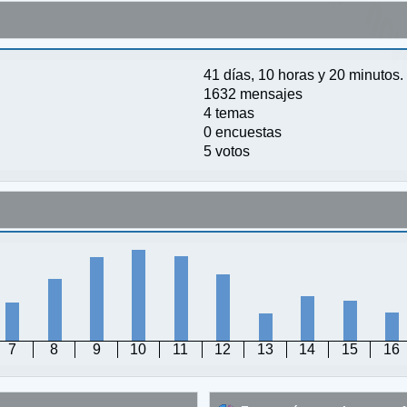
41 días, 10 horas y 20 minutos.
1632 mensajes
4 temas
0 encuestas
5 votos
7
8
9
10
11
12
13
14
15
16