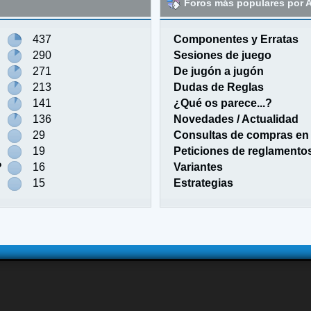
Foros más populares por A
437
Componentes y Erratas
290
Sesiones de juego
271
De jugón a jugón
213
Dudas de Reglas
141
¿Qué os parece...?
136
Novedades / Actualidad
29
Consultas de compras en 
19
Peticiones de reglamento
?
16
Variantes
15
Estrategias