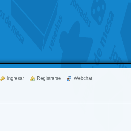
  Ingresar
  Registrarse
  Webchat