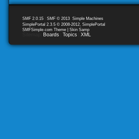
SMF 2.0.15
|
SMF © 2013
,
Simple Machines
SimplePortal 2.3.5 © 2008-2012, SimplePortal
SMFSimple.com Theme | Skin Samp
Sitemap:
Boards
|
Topics
|
XML