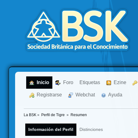
  Inicio
  Foro
Etiquetas
  Ezine
  Registrarse
  Webchat
  Ayuda
La BSK
»
Perfil de Tigre 
»
Resumen
Información del Perfil
Distinciones