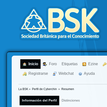
  Inicio
  Foro
Etiquetas
  Ezine
  Registrarse
  Webchat
  Ayuda
La BSK
»
Perfil de Cyberchin 
»
Resumen
Información del Perfil
Distinciones