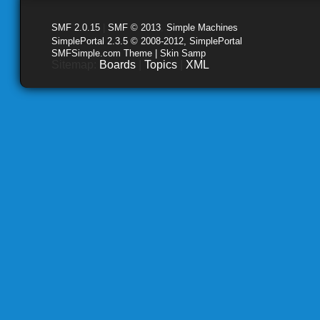
SMF 2.0.15
|
SMF © 2013
,
Simple Machines
SimplePortal 2.3.5 © 2008-2012, SimplePortal
SMFSimple.com Theme | Skin Samp
Sitemap:
Boards
|
Topics
|
XML