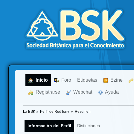
  Inicio
  Foro
Etiquetas
  Ezine
  Registrarse
  Webchat
  Ayuda
La BSK
»
Perfil de RedTony 
»
Resumen
Información del Perfil
Distinciones