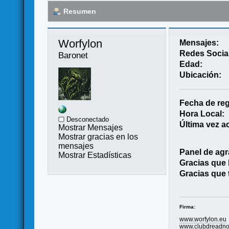
Resumen
Worfylon 
Mensajes:
Redes Socia
Baronet
Edad:
Ubicación:
Fecha de reg
Hora Local:
Desconectado
Última vez ac
Mostrar Mensajes
Mostrar gracias en los
mensajes
Panel de agr
Mostrar Estadísticas
Gracias que
Gracias que 
Firma:
www.worfylon.eu
www.clubdreadno