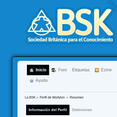
  Inicio
  Foro
Etiquetas
  Ezine
  Ayuda
La BSK
»
Perfil de Worfylon 
»
Resumen
Información del Perfil
Distinciones