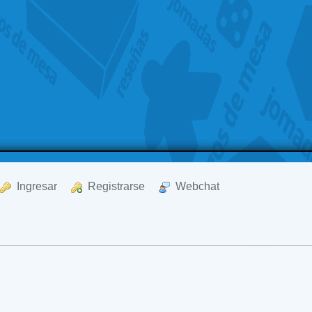
  Ingresar
  Registrarse
  Webchat