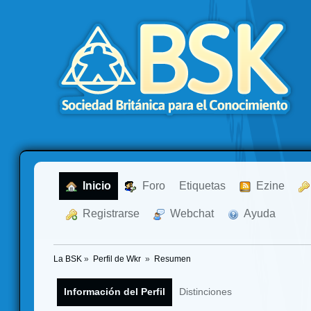
  Inicio
  Foro
Etiquetas
  Ezine
  Registrarse
  Webchat
  Ayuda
La BSK
»
Perfil de Wkr 
»
Resumen
Información del Perfil
Distinciones