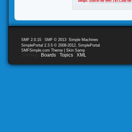
blogs:
Diario de Wkr
|
El Club de
SMF 2.0.15
|
SMF © 2013
,
Simple Machines
SimplePortal 2.3.5 © 2008-2012, SimplePortal
SMFSimple.com Theme | Skin Samp
Sitemap:
Boards
|
Topics
|
XML