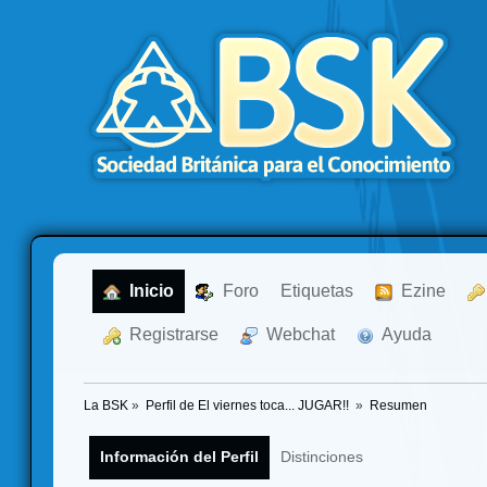
  Inicio
  Foro
Etiquetas
  Ezine
  Registrarse
  Webchat
  Ayuda
La BSK
»
Perfil de El viernes toca... JUGAR!! 
»
Resumen
Información del Perfil
Distinciones