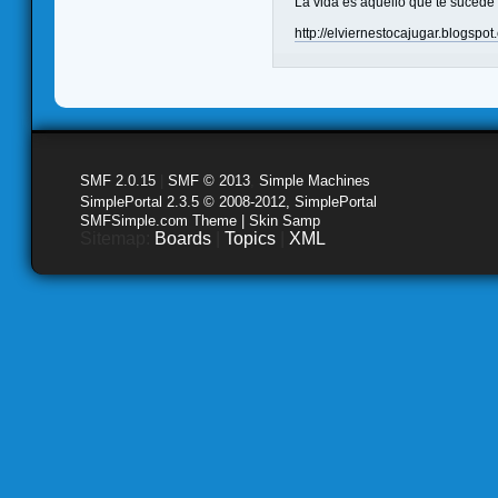
La vida es aquello que te sucede
http://elviernestocajugar.blogspo
SMF 2.0.15
|
SMF © 2013
,
Simple Machines
SimplePortal 2.3.5 © 2008-2012, SimplePortal
SMFSimple.com Theme | Skin Samp
Sitemap:
Boards
|
Topics
|
XML