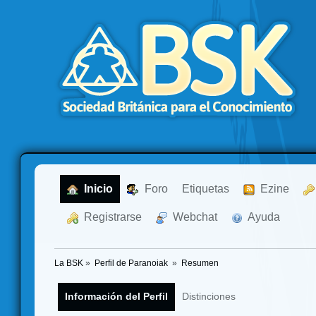
  Inicio
  Foro
Etiquetas
  Ezine
  Registrarse
  Webchat
  Ayuda
La BSK
»
Perfil de Paranoiak 
»
Resumen
Información del Perfil
Distinciones