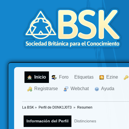
  Inicio
  Foro
Etiquetas
  Ezine
  Registrarse
  Webchat
  Ayuda
La BSK
»
Perfil de D0NK1J0T3 
»
Resumen
Información del Perfil
Distinciones