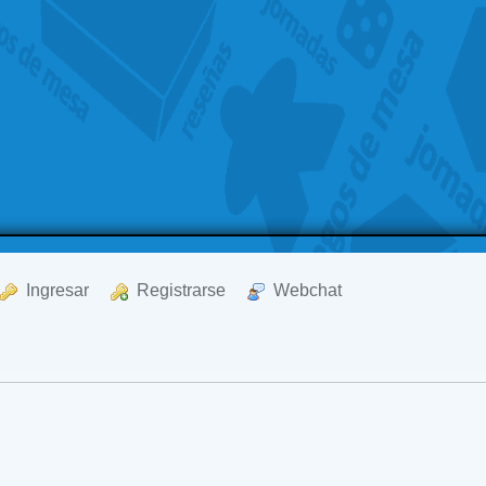
  Ingresar
  Registrarse
  Webchat