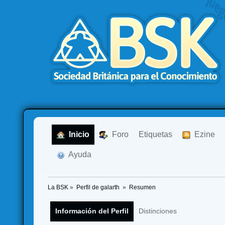
  Inicio
  Foro
Etiquetas
  Ezine
  Ayuda
La BSK
»
Perfil de galarth 
»
Resumen
Información del Perfil
Distinciones