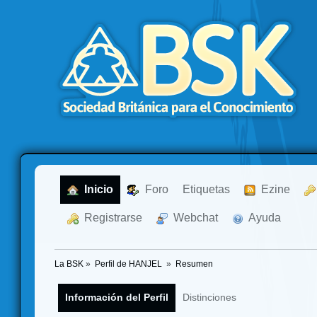
  Inicio
  Foro
Etiquetas
  Ezine
  Registrarse
  Webchat
  Ayuda
La BSK
»
Perfil de HANJEL 
»
Resumen
Información del Perfil
Distinciones