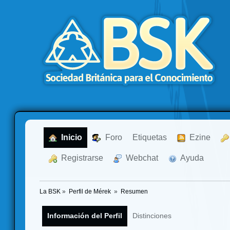
  Inicio
  Foro
Etiquetas
  Ezine
  Registrarse
  Webchat
  Ayuda
La BSK
»
Perfil de Mérek 
»
Resumen
Información del Perfil
Distinciones