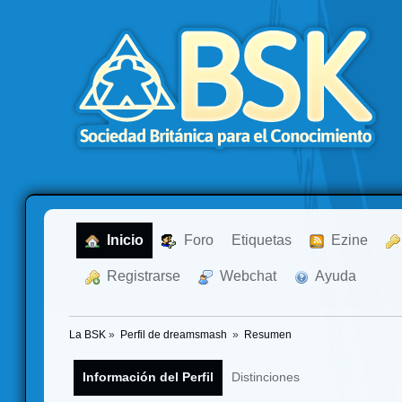
  Inicio
  Foro
Etiquetas
  Ezine
  Registrarse
  Webchat
  Ayuda
La BSK
»
Perfil de dreamsmash 
»
Resumen
Información del Perfil
Distinciones