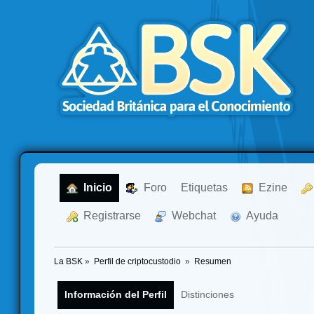
  Inicio
  Foro
Etiquetas
  Ezine
  Registrarse
  Webchat
  Ayuda
La BSK
»
Perfil de criptocustodio 
»
Resumen
Información del Perfil
Distinciones