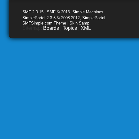
SMF 2.0.15
|
SMF © 2013
,
Simple Machines
SimplePortal 2.3.5 © 2008-2012, SimplePortal
SMFSimple.com Theme | Skin Samp
Sitemap:
Boards
|
Topics
|
XML