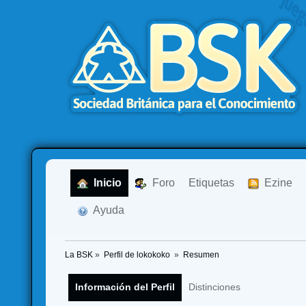
  Inicio
  Foro
Etiquetas
  Ezine
  Ayuda
La BSK
»
Perfil de lokokoko 
»
Resumen
Información del Perfil
Distinciones