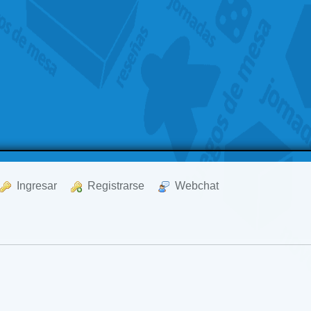
  Ingresar
  Registrarse
  Webchat