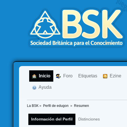
  Inicio
  Foro
Etiquetas
  Ezine
  Ayuda
La BSK
»
Perfil de edugon 
»
Resumen
Información del Perfil
Distinciones