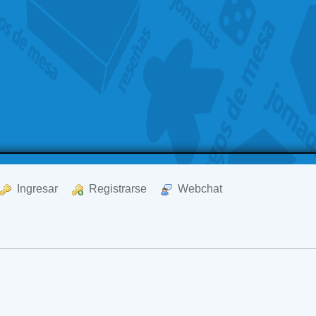
  Ingresar
  Registrarse
  Webchat