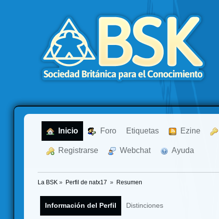
  Inicio
  Foro
Etiquetas
  Ezine
  Registrarse
  Webchat
  Ayuda
La BSK
»
Perfil de natx17 
»
Resumen
Información del Perfil
Distinciones