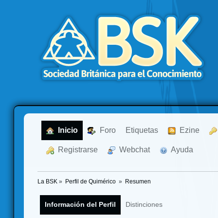
  Inicio
  Foro
Etiquetas
  Ezine
  Registrarse
  Webchat
  Ayuda
La BSK
»
Perfil de Quimérico 
»
Resumen
Información del Perfil
Distinciones