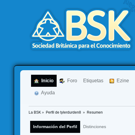
  Inicio
  Foro
Etiquetas
  Ezine
  Ayuda
La BSK
»
Perfil de tylerdurden8 
»
Resumen
Información del Perfil
Distinciones