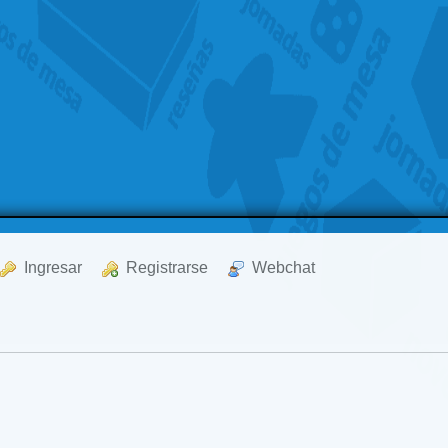
  Ingresar
  Registrarse
  Webchat