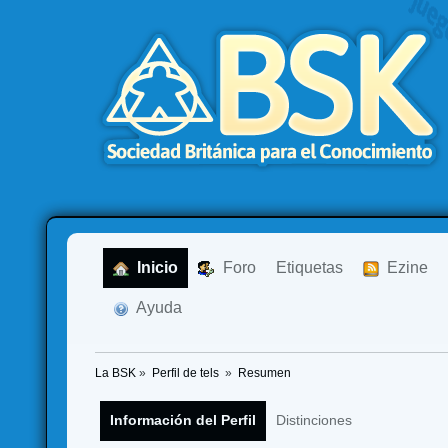
  Inicio
  Foro
Etiquetas
  Ezine
  Ayuda
La BSK
»
Perfil de tels 
»
Resumen
Información del Perfil
Distinciones