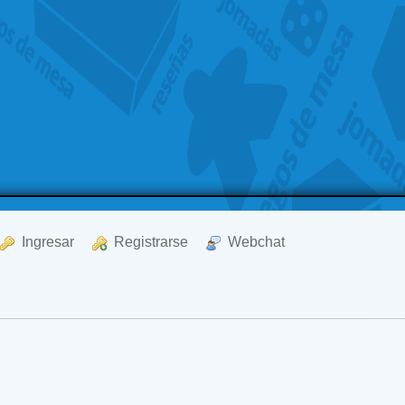
  Ingresar
  Registrarse
  Webchat