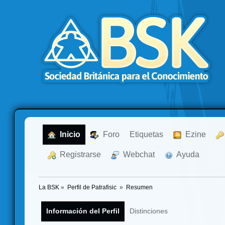
  Inicio
  Foro
Etiquetas
  Ezine
  Registrarse
  Webchat
  Ayuda
La BSK
»
Perfil de Patrafisic 
»
Resumen
Información del Perfil
Distinciones