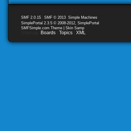
SMF 2.0.15
|
SMF © 2013
,
Simple Machines
SimplePortal 2.3.5 © 2008-2012, SimplePortal
SMFSimple.com Theme | Skin Samp
Sitemap:
Boards
|
Topics
|
XML