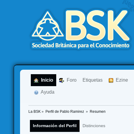
  Inicio
  Foro
Etiquetas
  Ezine
  Ayuda
La BSK
»
Perfil de Pablo Ramirez 
»
Resumen
Información del Perfil
Distinciones