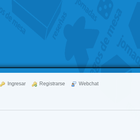
  Ingresar
  Registrarse
  Webchat