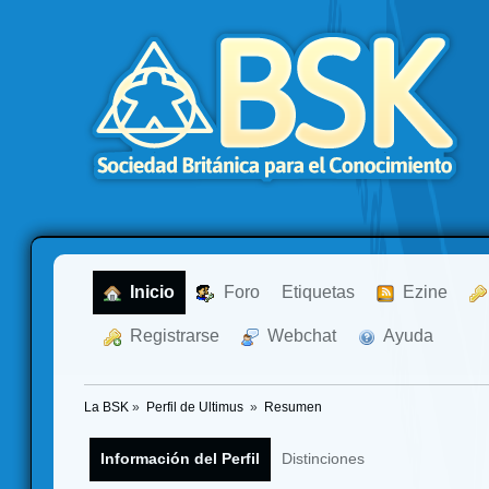
  Inicio
  Foro
Etiquetas
  Ezine
  Registrarse
  Webchat
  Ayuda
La BSK
»
Perfil de Ultimus 
»
Resumen
Información del Perfil
Distinciones