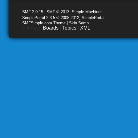
SMF 2.0.15
|
SMF © 2013
,
Simple Machines
SimplePortal 2.3.5 © 2008-2012, SimplePortal
SMFSimple.com Theme | Skin Samp
Sitemap:
Boards
|
Topics
|
XML