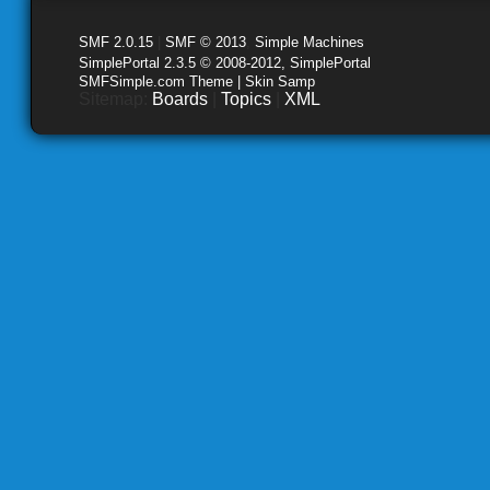
SMF 2.0.15
|
SMF © 2013
,
Simple Machines
SimplePortal 2.3.5 © 2008-2012, SimplePortal
SMFSimple.com Theme | Skin Samp
Sitemap:
Boards
|
Topics
|
XML