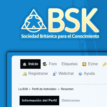
  Inicio
  Foro
Etiquetas
  Ezine
  Registrarse
  Webchat
  Ayuda
La BSK
»
Perfil de Astrolabio 
»
Resumen
Información del Perfil
Distinciones