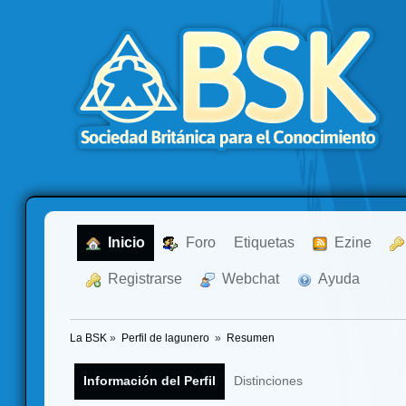
  Inicio
  Foro
Etiquetas
  Ezine
  Registrarse
  Webchat
  Ayuda
La BSK
»
Perfil de lagunero 
»
Resumen
Información del Perfil
Distinciones