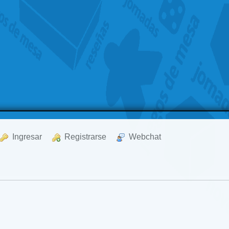
  Ingresar
  Registrarse
  Webchat