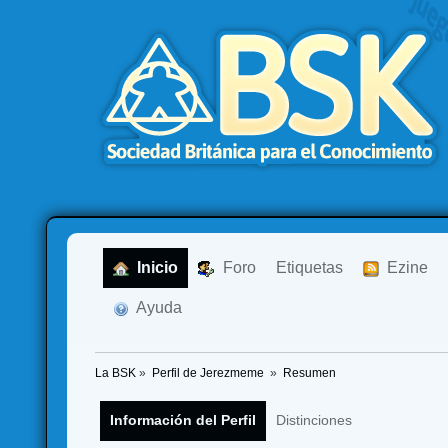
  Inicio
  Foro
Etiquetas
  Ezine
  Ayuda
La BSK
»
Perfil de Jerezmeme 
»
Resumen
Información del Perfil
Distinciones