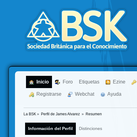
  Inicio
  Foro
Etiquetas
  Ezine
  Registrarse
  Webchat
  Ayuda
La BSK
»
Perfil de James Alvarez 
»
Resumen
Información del Perfil
Distinciones