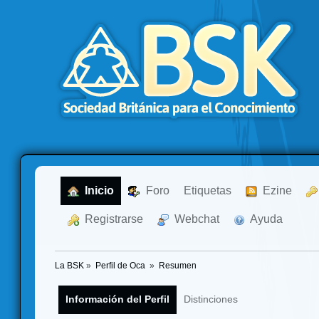
  Inicio
  Foro
Etiquetas
  Ezine
  Registrarse
  Webchat
  Ayuda
La BSK
»
Perfil de Oca 
»
Resumen
Información del Perfil
Distinciones