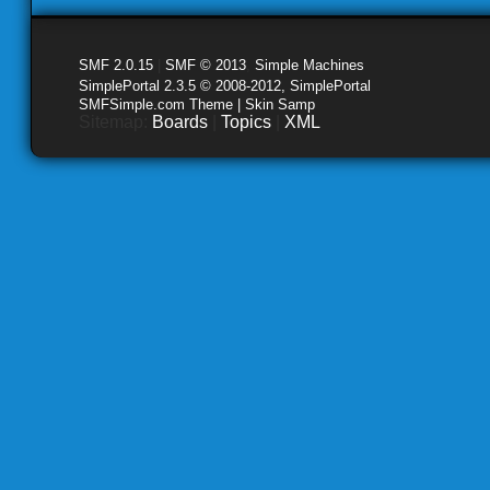
SMF 2.0.15
|
SMF © 2013
,
Simple Machines
SimplePortal 2.3.5 © 2008-2012, SimplePortal
SMFSimple.com Theme | Skin Samp
Sitemap:
Boards
|
Topics
|
XML