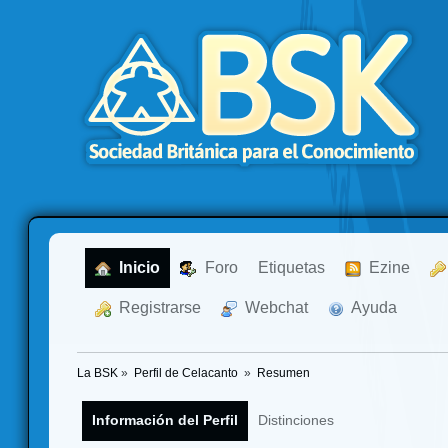
  Inicio
  Foro
Etiquetas
  Ezine
  Registrarse
  Webchat
  Ayuda
La BSK
»
Perfil de Celacanto 
»
Resumen
Información del Perfil
Distinciones