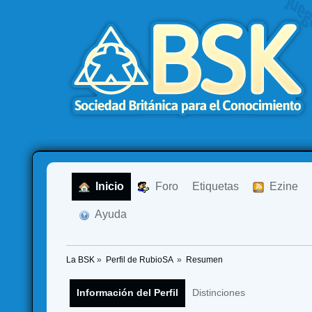
  Inicio
  Foro
Etiquetas
  Ezine
  Ayuda
La BSK
»
Perfil de RubioSA 
»
Resumen
Información del Perfil
Distinciones