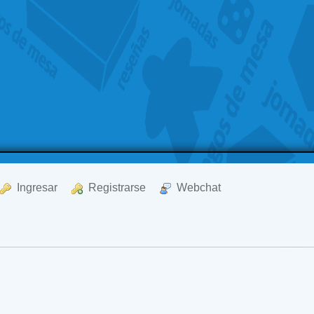
  Ingresar
  Registrarse
  Webchat