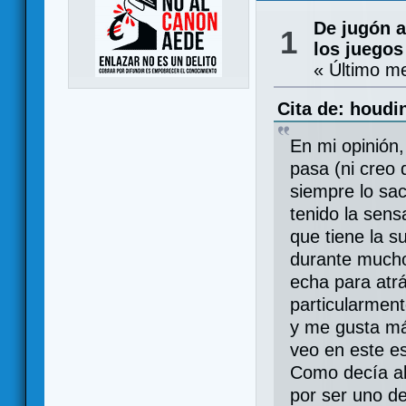
De jugón a
1
los juegos
« Último m
Cita de: houdin
En mi opinión,
pasa (ni creo
siempre lo sa
tenido la sens
que tiene la s
durante mucho
echa para atrá
particularment
y me gusta má
veo en este e
Como decía al
por ser uno d