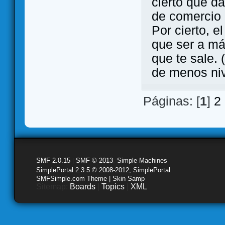
cierto que da
de comercio
Por cierto, e
que ser a má
que te sale.
de menos ni
Páginas: [
1
]
2
SMF 2.0.15
|
SMF © 2013
,
Simple Machines
SimplePortal 2.3.5 © 2008-2012, SimplePortal
SMFSimple.com Theme | Skin Samp
Sitemap:
Boards
|
Topics
|
XML