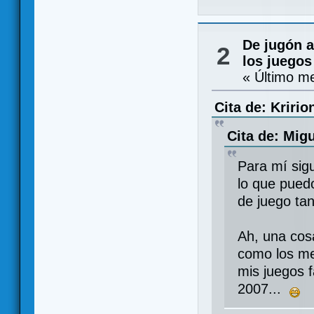
De jugón a
2
los juegos
« Último m
Cita de: Kririo
Cita de: Mig
Para mí sig
lo que pued
de juego tan
Ah, una cosa
como los me
mis juegos f
2007...