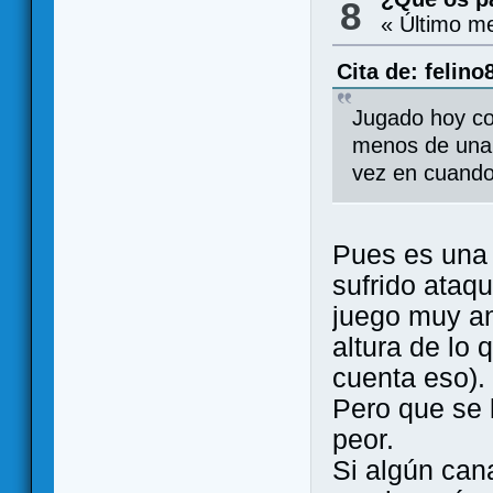
8
« Último m
Cita de: felin
Jugado hoy con
menos de una 
vez en cuand
Pues es una 
sufrido ataq
juego muy ant
altura de lo
cuenta eso).
Pero que se l
peor.
Si algún can