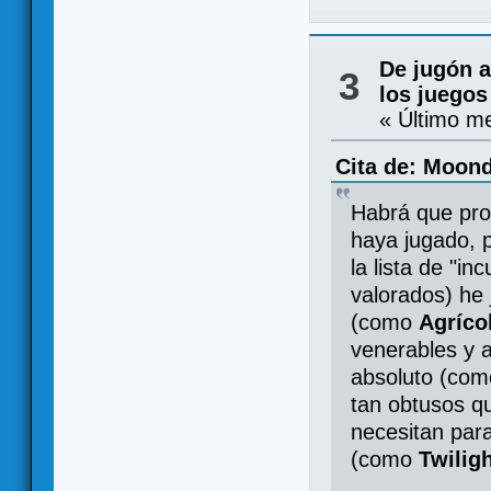
De jugón a
3
los juegos
« Último m
Cita de: Moond
Habrá que pro
haya jugado, 
la lista de "i
valorados) he
(como
Agríco
venerables y 
absoluto (co
tan obtusos q
necesitan par
(como
Twilig