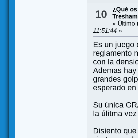
¿Qué os 
10
Tresham
« Último
11:51:44
»
Es un juego 
reglamento 
con la densi
Ademas hay p
grandes golp
esperado en 
Su única GR
la úlitma vez
Disiento que