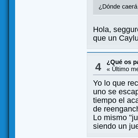
¿Dónde caer
Hola, seggur
que un Cayl
¿Qué os pa
4
« Último m
Yo lo que re
uno se escap
tiempo el ac
de reenganch
Lo mismo "ju
siendo un j