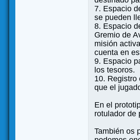
7. Espacio d
se pueden ll
8. Espacio d
Gremio de Av
misión activ
cuenta en es
9. Espacio pa
los tesoros.
10. Registro
que el jugado
En el prototi
rotulador de 
También os p
podemos enc