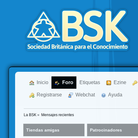
  Inicio
  Foro
Etiquetas
  Ezine
  Registrarse
  Webchat
  Ayuda
La BSK
»
Mensajes recientes
Tiendas amigas
Patrocinadores