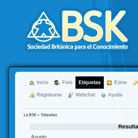
  Inicio
  Foro
Etiquetas
  Ezine
  Registrarse
  Webchat
  Ayuda
La BSK
»
Etiquetas
Resulta
Asunto