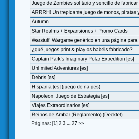
Juego de Zombies solitario y sencillo de fabricar
ARRRH! Un trepidante juego de monos, piratas 
Autumn
Star Realms + Expansiones + Promo Cards
Warstuff, Wargame genérico en una página para H
¿qué juegos print & play os habéis fabricado?
Captain Park’s Imaginary Polar Expedition [es]
Unlimited Adventures [es]
Debris [es]
Hispania [es] (juego de naipes)
Napoleon, Juego de Estrategia [es]
Viajes Extraordinarios [es]
Reinos de Ámbar (Reglamento) (Decktet)
Páginas: [
1
]
2
3
...
27
>>