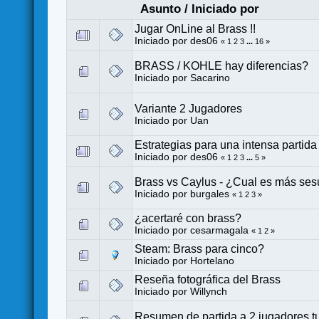
Asunto
/
Iniciado por
Jugar OnLine al Brass !!
Iniciado por
des06
«
1
2
3
...
16
»
BRASS / KOHLE hay diferencias?
Iniciado por
Sacarino
Variante 2 Jugadores
Iniciado por Uan
Estrategias para una intensa partida
Iniciado por
des06
«
1
2
3
...
5
»
Brass vs Caylus - ¿Cual es más se
Iniciado por
burgales
«
1
2
3
»
¿acertaré con brass?
Iniciado por
cesarmagala
«
1
2
»
Steam: Brass para cinco?
Iniciado por
Hortelano
Reseña fotográfica del Brass
Iniciado por
Willynch
Resumen de partida a 2 jugadores tur