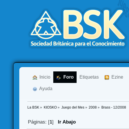
  Inicio
  Foro
Etiquetas
  Ezine
  Ayuda
La BSK
»
KIOSKO
»
Juego del Mes
»
2008
»
Brass - 12/2008
Páginas: [
1
]
Ir Abajo