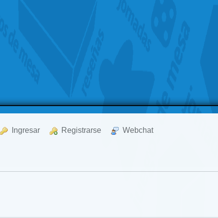
  Ingresar
  Registrarse
  Webchat