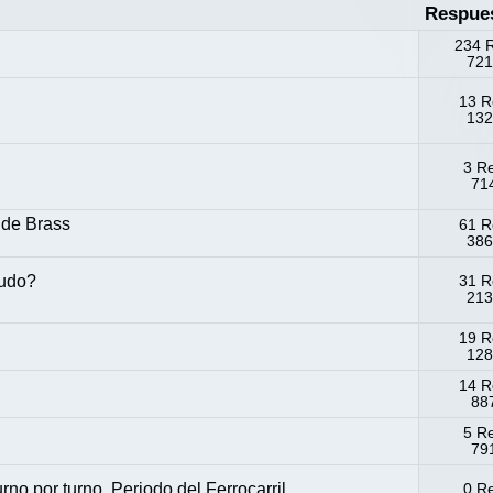
Respue
234 
721
13 R
132
3 R
714
 de Brass
61 R
386
sudo?
31 R
213
19 R
128
14 R
887
5 R
791
no por turno. Periodo del Ferrocarril.
0 R