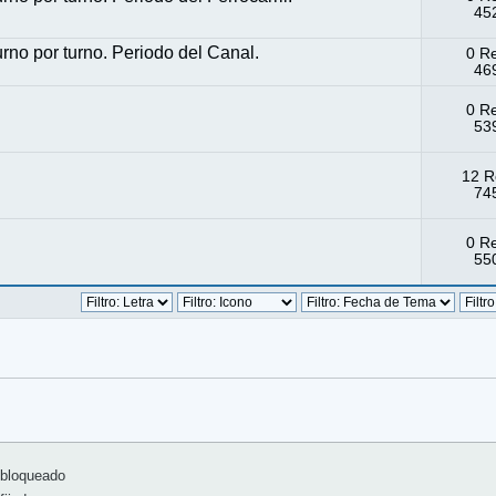
452
rno por turno. Periodo del Canal.
0 R
469
0 R
539
12 R
745
0 R
550
bloqueado