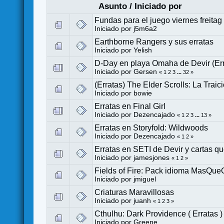
Asunto
/
Iniciado por
Fundas para el juego viernes freitag
Iniciado por
j5m6a2
Earthborne Rangers y sus erratas
Iniciado por
Yelish
D-Day en playa Omaha de Devir (Err
Iniciado por
Gersen
«
1
2
3
...
32
»
(Erratas) The Elder Scrolls: La Trai
Iniciado por
bowie
Erratas en Final Girl
Iniciado por
Dezencajado
«
1
2
3
...
13
»
Erratas en Storyfold: Wildwoods
Iniciado por
Dezencajado
«
1
2
»
Erratas en SETI de Devir y cartas qu
Iniciado por
jamesjones
«
1
2
»
Fields of Fire: Pack idioma MasQueO
Iniciado por
jmiguel
Criaturas Maravillosas
Iniciado por
juanh
«
1
2
3
»
Cthulhu: Dark Providence ( Erratas )
Iniciado por
Greene