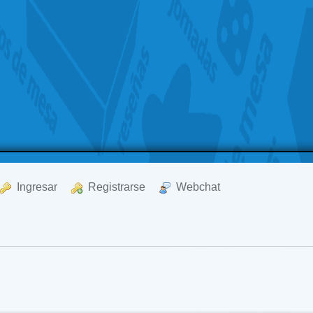
  Ingresar
  Registrarse
  Webchat