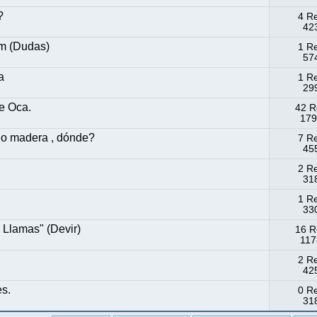
?
4 R
423
im (Dudas)
1 R
574
a
1 R
299
e Oca.
42 R
179
 o madera , dónde?
7 R
455
2 R
318
1 R
330
 Llamas" (Devir)
16 R
117
2 R
425
es.
0 R
318