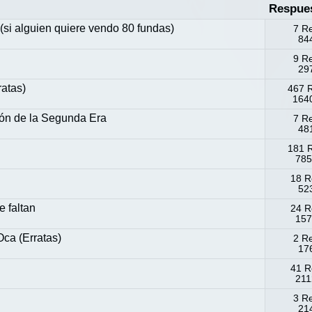
Respue
 (si alguien quiere vendo 80 fundas)
7 R
844
9 R
297
atas)
467 
1640
ción de la Segunda Era
7 R
48
181 
785
18 R
523
e faltan
24 R
157
ca (Erratas)
2 R
176
41 R
211
3 R
214