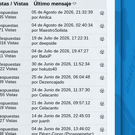
stas
/
Vistas
Último mensaje
05 de Agosto de 2026, 21:32:39
espuestas
5 Vistas
por
Amilca
04 de Agosto de 2026, 02:40:34
espuestas
1 Vistas
por
MaestroSolista
19 de Julio de 2026, 17:22:31
Respuestas
16 Vistas
por
deepside
04 de Julio de 2026, 19:47:27
espuestas
11 Vistas
por
BatxiP
30 de Junio de 2026, 11:52:34
Respuestas
22 Vistas
por
hokuto40
25 de Junio de 2026, 06:04:48
espuestas
9 Vistas
por
Dezencajado
24 de Junio de 2026, 11:37:30
espuestas
55 Vistas
por
Celacanto
21 de Junio de 2026, 09:57:12
espuestas
9 Vistas
por
Celacanto
14 de Junio de 2026, 22:45:03
espuestas
27 Vistas
por
juanh
04 de Junio de 2026, 13:46:02
espuestas
8 Vistas
por
Pérez-Corvo (Proxegenetyc)