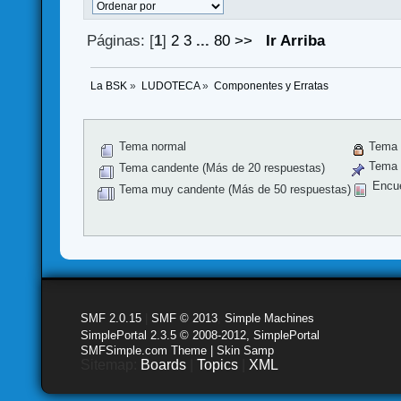
Páginas: [
1
]
2
3
...
80
>>
Ir Arriba
La BSK
»
LUDOTECA
»
Componentes y Erratas
Tema normal
Tema 
Tema f
Tema candente (Más de 20 respuestas)
Encu
Tema muy candente (Más de 50 respuestas)
SMF 2.0.15
|
SMF © 2013
,
Simple Machines
SimplePortal 2.3.5 © 2008-2012, SimplePortal
SMFSimple.com Theme | Skin Samp
Sitemap:
Boards
|
Topics
|
XML