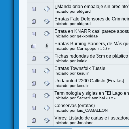
¿Mandalorian embalaje sin precinto
Iniciado por
aldgard
Erratas Fate Defensores de Grimhe
Iniciado por
aldgard
Errata en KNARR casi parece apost
Iniciado por
gekkonidae
Erratas Burning Banners, de Más qu
Iniciado por
Curropepe
«
1
2
3
»
Fichas redondas de 3cm de plástico
Iniciado por
kalala
Erratas Townsfolk Tussle
Iniciado por
kesulin
Undaunted 2200 Callisto (Erratas)
Iniciado por
kesulin
Terminología y siglas en "El Lago en
Iniciado por
SecretHannibal
«
1
2
»
Conservas (erratas)
Iniciado por
luis_CAMALEON
Virrey. Listado de cartas e ilustrador
Iniciado por
Janalone