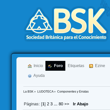
  Inicio
  Foro
Etiquetas
  Ezine
  Ayuda
La BSK
»
LUDOTECA
»
Componentes y Erratas
Páginas: [
1
]
2
3
...
80
>>
Ir Abajo