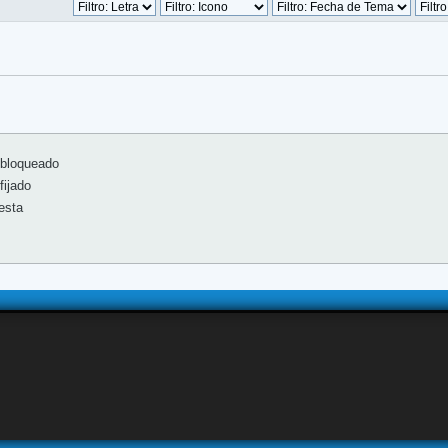
bloqueado
ijado
esta