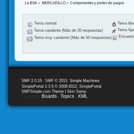
La BSK
»
MERCADILLO
»
Componentes y partes de juegos
Tema normal
Tema blo
Tema fija
Tema candente (Más de 20 respuestas)
Encuest
Tema muy candente (Más de 50 respuestas)
SMF 2.0.15
|
SMF © 2013
,
Simple Machines
SimplePortal 2.3.5 © 2008-2012, SimplePortal
SMFSimple.com Theme | Skin Samp
Sitemap:
Boards
|
Topics
|
XML