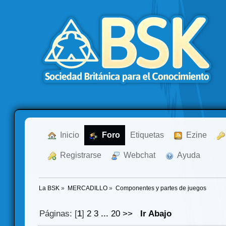
  Inicio
  Foro
Etiquetas
  Ezine
  Registrarse
  Webchat
  Ayuda
La BSK
»
MERCADILLO
»
Componentes y partes de juegos
Páginas: [
1
]
2
3
...
20
>>
Ir Abajo