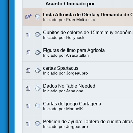
Asunto
/
Iniciado por
Lista Altruista de Oferta y Demanda d
Iniciado por
Fran Moli
«
1
2
»
Cubitos de colores de 15mm muy económ
Iniciado por
Hollyhock
Figuras de fimo para Agrícola
Iniciado por
Arracataflán
cartas Spartacus
Iniciado por
Jorgeaupro
Dados No Table Needed
Iniciado por
Janalone
Cartas del juego Cartagena
Iniciado por
ManuelK
Peticion de ayuda: Tablero de cuenta atr
Iniciado por
Jorgeaupro