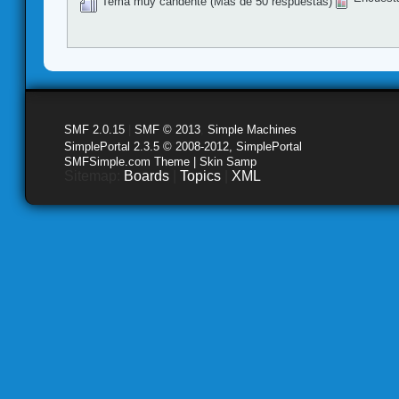
Tema muy candente (Más de 50 respuestas)
SMF 2.0.15
|
SMF © 2013
,
Simple Machines
SimplePortal 2.3.5 © 2008-2012, SimplePortal
SMFSimple.com Theme | Skin Samp
Sitemap:
Boards
|
Topics
|
XML