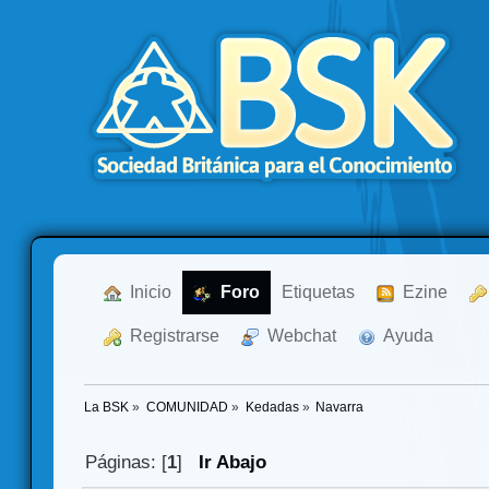
  Inicio
  Foro
Etiquetas
  Ezine
  Registrarse
  Webchat
  Ayuda
La BSK
»
COMUNIDAD
»
Kedadas
»
Navarra
Páginas: [
1
]
Ir Abajo