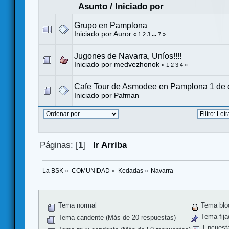
Asunto
/
Iniciado por
Grupo en Pamplona
Iniciado por
Auror
«
1
2
3
...
7
»
Jugones de Navarra, Uníos!!!!
Iniciado por
medvezhonok
«
1
2
3
4
»
Cafe Tour de Asmodee en Pamplona 1 de 
Iniciado por Pafman
Páginas: [
1
]
Ir Arriba
La BSK
»
COMUNIDAD
»
Kedadas
»
Navarra
Tema normal
Tema blo
Tema fija
Tema candente (Más de 20 respuestas)
Encuest