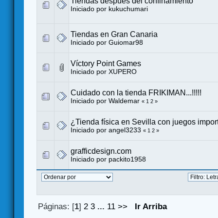
Tiendas después del confinamiento
Iniciado por
kukuchumari
Tiendas en Gran Canaria
Iniciado por
Guiomar98
Víctory Point Games
Iniciado por
XUPERO
Cuidado con la tienda FRIKIMAN...!!!!!
Iniciado por
Waldemar
«
1
2
»
¿Tienda física en Sevilla con juegos impo
Iniciado por
angel3233
«
1
2
»
grafficdesign.com
Iniciado por
packito1958
Páginas: [
1
]
2
3
...
11
>>
Ir Arriba