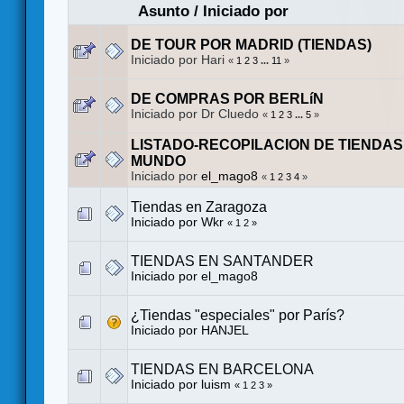
Asunto
/
Iniciado por
DE TOUR POR MADRID (TIENDAS)
Iniciado por Hari
«
1
2
3
...
11
»
DE COMPRAS POR BERLíN
Iniciado por Dr Cluedo
«
1
2
3
...
5
»
LISTADO-RECOPILACION DE TIENDAS
MUNDO
Iniciado por
el_mago8
«
1
2
3
4
»
Tiendas en Zaragoza
Iniciado por
Wkr
«
1
2
»
TIENDAS EN SANTANDER
Iniciado por
el_mago8
¿Tiendas "especiales" por París?
Iniciado por
HANJEL
TIENDAS EN BARCELONA
Iniciado por luism
«
1
2
3
»