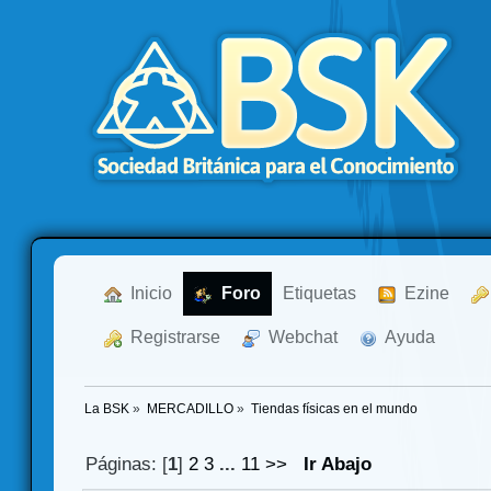
  Inicio
  Foro
Etiquetas
  Ezine
  Registrarse
  Webchat
  Ayuda
La BSK
»
MERCADILLO
»
Tiendas físicas en el mundo
Páginas: [
1
]
2
3
...
11
>>
Ir Abajo