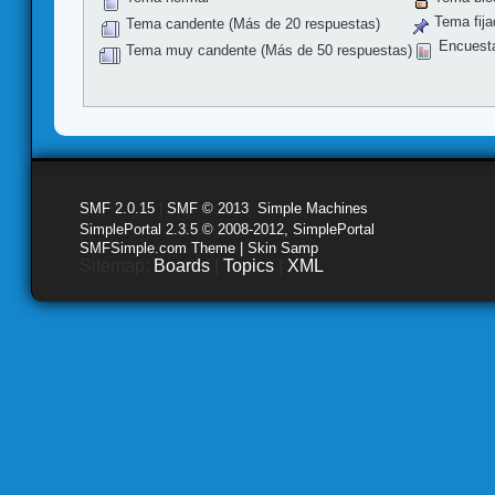
Tema fija
Tema candente (Más de 20 respuestas)
Encuest
Tema muy candente (Más de 50 respuestas)
SMF 2.0.15
|
SMF © 2013
,
Simple Machines
SimplePortal 2.3.5 © 2008-2012, SimplePortal
SMFSimple.com Theme | Skin Samp
Sitemap:
Boards
|
Topics
|
XML