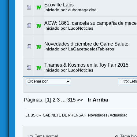
Scoville Labs
Iniciado por
cubomagazine
ACW: 1861, cancela su campaña de mec
Iniciado por
LudoNoticias
Novedades diciembre de Game Salute
Iniciado por
LaGacetadelosTableros
Thames & Kosmos en la Toy Fair 2015
Iniciado por
LudoNoticias
Páginas: [
1
]
2
3
...
315
>>
Ir Arriba
La BSK
»
GABINETE DE PRENSA
»
Novedades / Actualidad
Tema normal
Tema blo