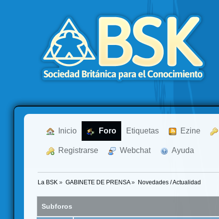
  Inicio
  Foro
Etiquetas
  Ezine
  Registrarse
  Webchat
  Ayuda
La BSK
»
GABINETE DE PRENSA
»
Novedades / Actualidad
Subforos