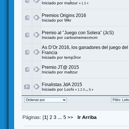
Iniciado por
maltzur
«
1
2
»
Premios Origins 2016
Iniciado por
Wkr
Premio al "Juego con Solera" (JcS)
Iniciado por
carlosmemecmcm
As D'Or 2016, los ganadores del juego del
Francia
Iniciado por
temp3ror
Premio JT@ 2015
Iniciado por
maltzur
Finalistas JdA 2015
Iniciado por
Lochi
«
1
2
3
...
5
»
Páginas: [
1
]
2
3
...
5
>>
Ir Arriba