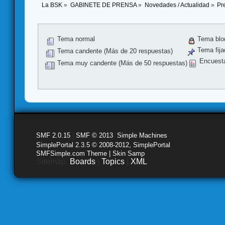
La BSK
»
GABINETE DE PRENSA
»
Novedades / Actualidad
»
Pr
Tema normal
Tema blo
Tema fija
Tema candente (Más de 20 respuestas)
Encuest
Tema muy candente (Más de 50 respuestas)
SMF 2.0.15
|
SMF © 2013
,
Simple Machines
SimplePortal 2.3.5 © 2008-2012, SimplePortal
SMFSimple.com Theme | Skin Samp
Sitemap:
Boards
|
Topics
|
XML