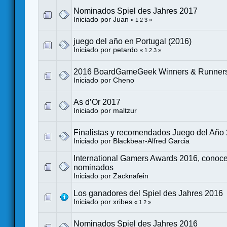
Nominados Spiel des Jahres 2017
Iniciado por
Juan
«
1
2
3
»
juego del año en Portugal (2016)
Iniciado por
petardo
«
1
2
3
»
2016 BoardGameGeek Winners & Runner
Iniciado por
Cheno
As d’Or 2017
Iniciado por
maltzur
Finalistas y recomendados Juego del Año
Iniciado por
Blackbear-Alfred Garcia
International Gamers Awards 2016, conoce
nominados
Iniciado por
Zacknafein
Los ganadores del Spiel des Jahres 2016
Iniciado por
xribes
«
1
2
»
Nominados Spiel des Jahres 2016