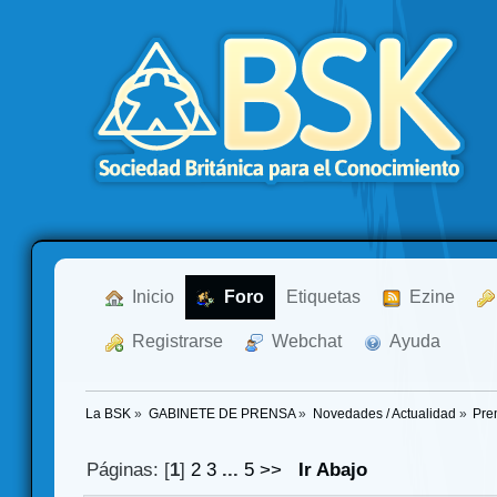
  Inicio
  Foro
Etiquetas
  Ezine
  Registrarse
  Webchat
  Ayuda
La BSK
»
GABINETE DE PRENSA
»
Novedades / Actualidad
»
Pre
Páginas: [
1
]
2
3
...
5
>>
Ir Abajo