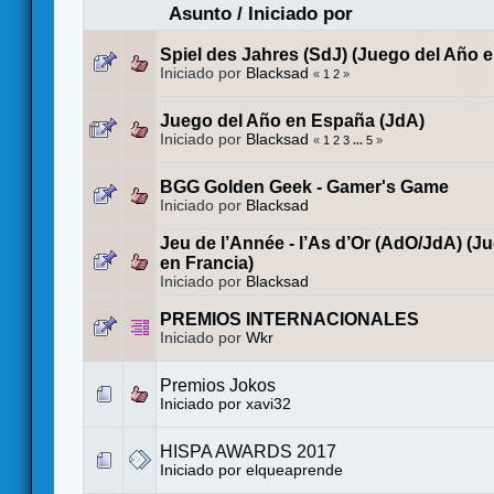
Asunto
/
Iniciado por
Spiel des Jahres (SdJ) (Juego del Año 
Iniciado por
Blacksad
«
1
2
»
Juego del Año en España (JdA)
Iniciado por
Blacksad
«
1
2
3
...
5
»
BGG Golden Geek - Gamer's Game
Iniciado por
Blacksad
Jeu de l’Année - l’As d’Or (AdO/JdA) (J
en Francia)
Iniciado por
Blacksad
PREMIOS INTERNACIONALES
Iniciado por
Wkr
Premios Jokos
Iniciado por
xavi32
HISPA AWARDS 2017
Iniciado por
elqueaprende