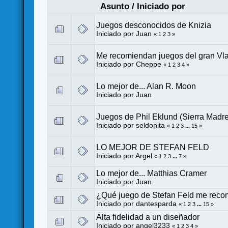
Asunto
/
Iniciado por
Juegos desconocidos de Knizia
Iniciado por
Juan
«
1
2
3
»
Me recomiendan juegos del gran Vl
Iniciado por
Cheppe
«
1
2
3
4
»
Lo mejor de... Alan R. Moon
Iniciado por
Juan
Juegos de Phil Eklund (Sierra Mad
Iniciado por
seldonita
«
1
2
3
...
15
»
LO MEJOR DE STEFAN FELD
Iniciado por
Argel
«
1
2
3
...
7
»
Lo mejor de... Matthias Cramer
Iniciado por
Juan
¿Qué juego de Stefan Feld me rec
Iniciado por
dantesparda
«
1
2
3
...
15
»
Alta fidelidad a un diseñador
Iniciado por
angel3233
«
1
2
3
4
»