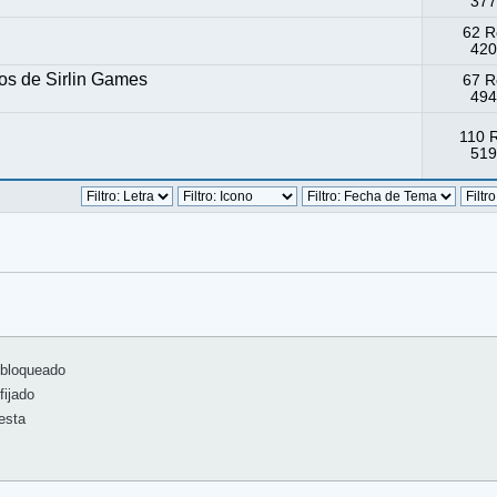
377
62 R
420
gos de Sirlin Games
67 R
494
110 
519
bloqueado
ijado
esta