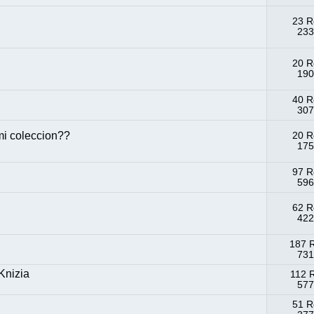
23 R
233
20 R
190
40 R
307
mi coleccion??
20 R
175
97 R
596
62 R
422
187 
731
Knizia
112 
577
51 R