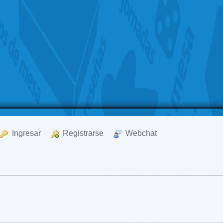
  Ingresar
  Registrarse
  Webchat