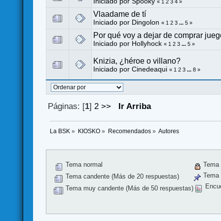
Iniciado por
Spooky
«
1
2
3
4
»
Vlaadame de tí
Iniciado por
Dingolon
«
1
2
3
...
5
»
Por qué voy a dejar de comprar jue
Iniciado por
Hollyhock
«
1
2
3
...
5
»
Knizia, ¿héroe o villano?
Iniciado por
Cinedeaqui
«
1
2
3
...
8
»
Páginas: [
1
]
2
>>
Ir Arriba
La BSK
»
KIOSKO
»
Recomendados
»
Autores
Tema normal
Tema 
Tema f
Tema candente (Más de 20 respuestas)
Encu
Tema muy candente (Más de 50 respuestas)