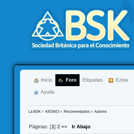
  Inicio
  Foro
Etiquetas
  Ezine
  Ayuda
La BSK
»
KIOSKO
»
Recomendados
»
Autores
Páginas: [
1
]
2
>>
Ir Abajo