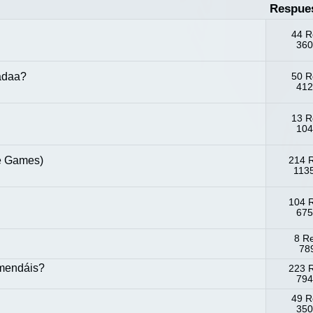
Respue
44 R
360
adaa?
50 R
412
13 R
104
re Games)
214 
1135
104 
675
8 R
789
omendáis?
223 
794
49 R
350