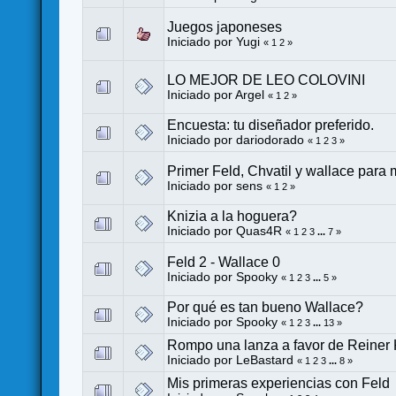
Juegos japoneses
Iniciado por
Yugi
«
1
2
»
LO MEJOR DE LEO COLOVINI
Iniciado por
Argel
«
1
2
»
Encuesta: tu diseñador preferido.
Iniciado por
dariodorado
«
1
2
3
»
Primer Feld, Chvatil y wallace para 
Iniciado por
sens
«
1
2
»
Knizia a la hoguera?
Iniciado por
Quas4R
«
1
2
3
...
7
»
Feld 2 - Wallace 0
Iniciado por
Spooky
«
1
2
3
...
5
»
Por qué es tan bueno Wallace?
Iniciado por
Spooky
«
1
2
3
...
13
»
Rompo una lanza a favor de Reiner 
Iniciado por
LeBastard
«
1
2
3
...
8
»
Mis primeras experiencias con Feld