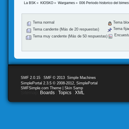
La BSK
»
KIOSKO
»
Wargames
»
006 Periodo historico del bime
Tema normal
Tema blo
Tema fija
Tema candente (Más de 20 respuestas)
Encuest
Tema muy candente (Más de 50 respuestas)
SMF 2.0.15
|
SMF © 2013
,
Simple Machines
SimplePortal 2.3.5 © 2008-2012, SimplePortal
SMFSimple.com Theme | Skin Samp
Sitemap:
Boards
|
Topics
|
XML