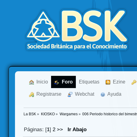
  Inicio
  Foro
Etiquetas
  Ezine
  Registrarse
  Webchat
  Ayuda
La BSK
»
KIOSKO
»
Wargames
»
006 Periodo historico del bimest
Páginas: [
1
]
2
>>
Ir Abajo