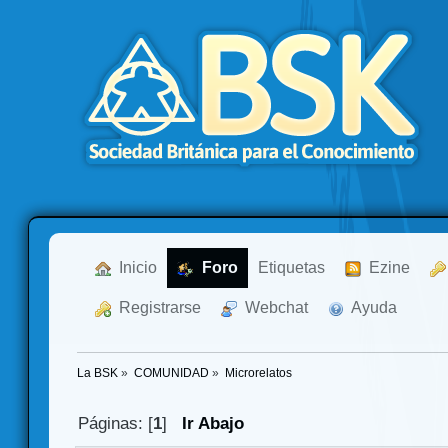
  Inicio
  Foro
Etiquetas
  Ezine
  Registrarse
  Webchat
  Ayuda
La BSK
»
COMUNIDAD
»
Microrelatos
Páginas: [
1
]
Ir Abajo