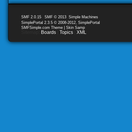
SMF 2.0.15
|
SMF © 2013
,
Simple Machines
SimplePortal 2.3.5 © 2008-2012, SimplePortal
SMFSimple.com Theme | Skin Samp
Sitemap:
Boards
|
Topics
|
XML