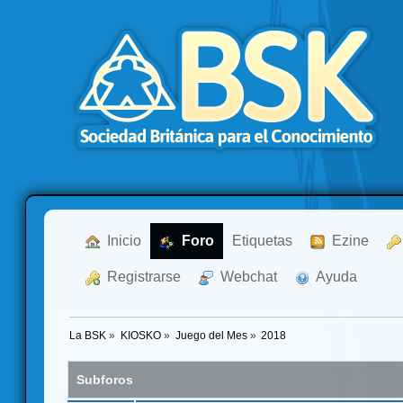
  Inicio
  Foro
Etiquetas
  Ezine
  Registrarse
  Webchat
  Ayuda
La BSK
»
KIOSKO
»
Juego del Mes
»
2018
Subforos