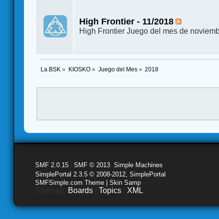
High Frontier - 11/2018
High Frontier Juego del mes de noviemb
La BSK
»
KIOSKO
»
Juego del Mes
»
2018
SMF 2.0.15
|
SMF © 2013
,
Simple Machines
SimplePortal 2.3.5 © 2008-2012, SimplePortal
SMFSimple.com Theme | Skin Samp
Sitemap:
Boards
|
Topics
|
XML