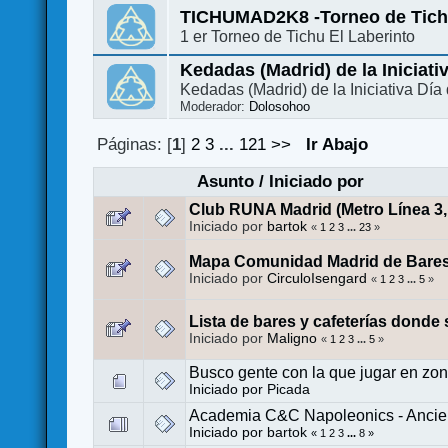
TICHUMAD2K8 -Torneo de Tic
1 er Torneo de Tichu El Laberinto
Kedadas (Madrid) de la Iniciati
Kedadas (Madrid) de la Iniciativa Dí
Moderador:
Dolosohoo
Páginas: [
1
]
2
3
...
121
>>
Ir Abajo
Asunto
/
Iniciado por
Club RUNA Madrid (Metro Línea 3, 
Iniciado por
bartok
«
1
2
3
...
23
»
Mapa Comunidad Madrid de Bares,
Iniciado por
CirculoIsengard
«
1
2
3
...
5
»
Lista de bares y cafeterías donde
Iniciado por
Maligno
«
1
2
3
...
5
»
Busco gente con la que jugar en zo
Iniciado por
Picada
Academia C&C Napoleonics - Ancien
Iniciado por
bartok
«
1
2
3
...
8
»