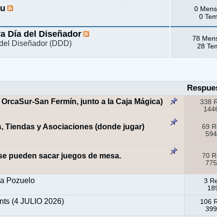
hu
0 Mens
0 Te
va Día del Diseñador
78 Men
a del Diseñador (DDD)
28 Te
Respue
OrcaSur-San Fermín, junto a la Caja Mágica)
338 
1446
 Tiendas y Asociaciones (donde jugar)
69 R
594
 se pueden sacar juegos de mesa.
70 R
775
na Pozuelo
3 R
189
ts (4 JULIO 2026)
106 
399