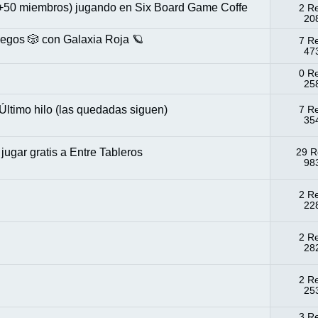
(+50 miembros) jugando en Six Board Game Coffe
2 R
208
uegos 🎲 con Galaxia Roja 🪐
7 R
473
0 R
258
Último hilo (las quedadas siguen)
7 R
354
ugar gratis a Entre Tableros
29 R
983
2 R
228
2 R
282
2 R
253
3 R