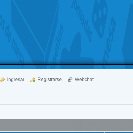
  Ingresar
  Registrarse
  Webchat