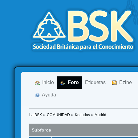
  Inicio
  Foro
Etiquetas
  Ezine
  Ayuda
La BSK
»
COMUNIDAD
»
Kedadas
»
Madrid
Subforos