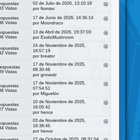
02 de Julio de 2026, 13:10:18
espuestas
3 Vistas
por
fiomtec
17 de Junio de 2026, 14:36:14
espuestas
6 Vistas
por
Moondraco
13 de Abril de 2026, 19:37:03
espuestas
6 Vistas
por
ExoticMushroom
24 de Noviembre de 2025,
espuestas
18:57:19
2 Vistas
por
breator
17 de Noviembre de 2025,
espuestas
08:30:46
9 Vistas
por
grovestr
17 de Noviembre de 2025,
espuestas
07:54:51
8 Vistas
por
Miguelón
10 de Noviembre de 2025,
espuestas
16:05:42
7 Vistas
por
hence
03 de Noviembre de 2025,
espuestas
16:38:45
4 Vistas
por
hence
27 de Octubre de 2025, 08:31:54
espuestas