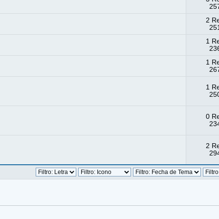
257
2 R
251
1 R
236
1 R
267
1 R
250
0 R
234
2 R
294