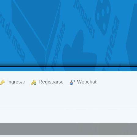
  Ingresar
  Registrarse
  Webchat
a