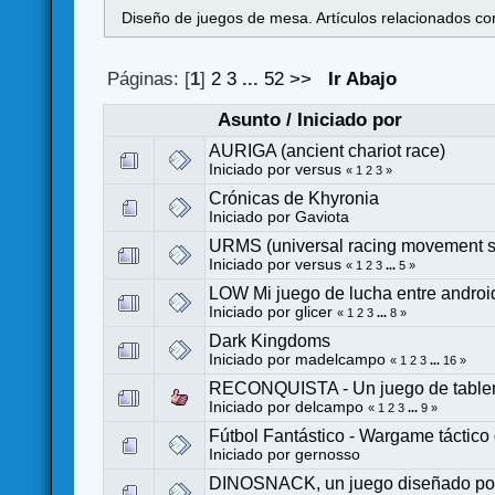
Diseño de juegos de mesa. Artículos relacionados con
Páginas: [
1
]
2
3
...
52
>>
Ir Abajo
Asunto
/
Iniciado por
AURIGA (ancient chariot race)
Iniciado por
versus
«
1
2
3
»
Crónicas de Khyronia
Iniciado por
Gaviota
URMS (universal racing movement 
Iniciado por
versus
«
1
2
3
...
5
»
LOW Mi juego de lucha entre andro
Iniciado por
glicer
«
1
2
3
...
8
»
Dark Kingdoms
Iniciado por
madelcampo
«
1
2
3
...
16
»
RECONQUISTA - Un juego de tabler
Iniciado por
delcampo
«
1
2
3
...
9
»
Fútbol Fantástico - Wargame táctico
Iniciado por
gernosso
DINOSNACK, un juego diseñado por 