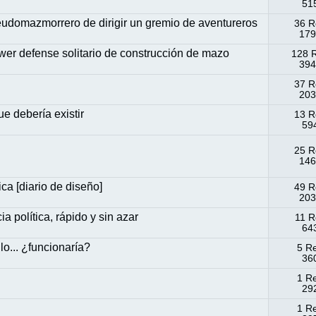
515
omazmorrero de dirigir un gremio de aventureros
36 R
179
wer defense solitario de construcción de mazo
128 
394
37 R
203
e debería existir
13 R
594
25 R
146
ca [diario de diseño]
49 R
203
a política, rápido y sin azar
11 R
643
o... ¿funcionaría?
5 R
360
1 R
292
1 R