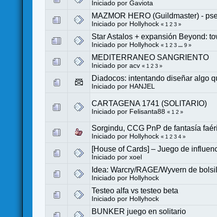
Iniciado por
Gaviota
MAZMOR HERO (Guildmaster) - pseud
Iniciado por
Hollyhock
«
1
2
3
»
Star Astalos + expansión Beyond: to
Iniciado por
Hollyhock
«
1
2
3
...
9
»
MEDITERRANEO SANGRIENTO
Iniciado por
acv
«
1
2
3
»
Diadocos: intentando diseñar algo qu
Iniciado por
HANJEL
CARTAGENA 1741 (SOLITARIO)
Iniciado por
Felisanta88
«
1
2
»
Sorgindu, CCG PnP de fantasía faéri
Iniciado por
Hollyhock
«
1
2
3
4
»
[House of Cards] – Juego de influenci
Iniciado por
xoel
Idea: Warcry/RAGE/Wyvern de bolsill
Iniciado por
Hollyhock
Testeo alfa vs testeo beta
Iniciado por
Hollyhock
BUNKER juego en solitario