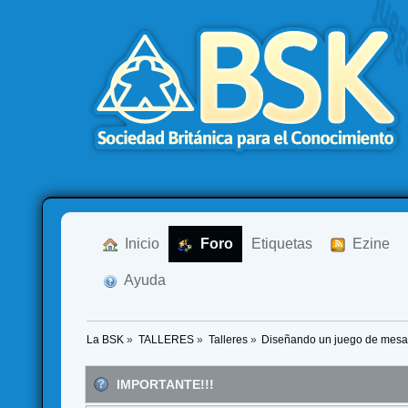
  Inicio
  Foro
Etiquetas
  Ezine
  Ayuda
La BSK
»
TALLERES
»
Talleres
»
Diseñando un juego de mes
IMPORTANTE!!!