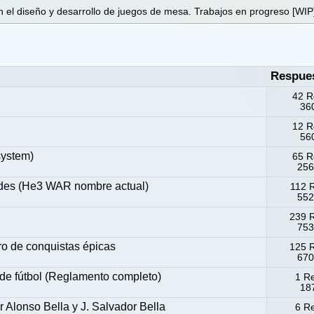
 el diseño y desarrollo de juegos de mesa. Trabajos en progreso [WIP
Respue
42 R
360
12 R
560
system)
65 R
256
ides (He3 WAR nombre actual)
112 
552
239 
753
o de conquistas épicas
125 
670
 de fútbol (Reglamento completo)
1 R
187
Alonso Bella y J. Salvador Bella
6 R