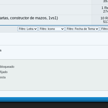
397
1 R
274
tas, constructor de mazos, 1vs1)
10 R
517
sa
bloqueado
ijado
esta