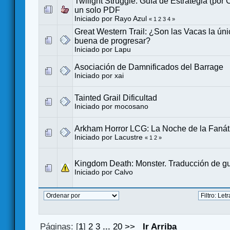
Twilight Struggle. Guía de Estrategia (por 
un solo PDF
Iniciado por
Rayo Azul
«
1
2
3
4
»
Great Western Trail: ¿Son las Vacas la ún
buena de progresar?
Iniciado por
Lapu
Asociación de Damnificados del Barrage
Iniciado por
xai
Tainted Grail Dificultad
Iniciado por
mocosano
Arkham Horror LCG: La Noche de la Fanát
Iniciado por
Lacustre
«
1
2
»
Kingdom Death: Monster. Traducción de g
Iniciado por
Calvo
Páginas: [
1
]
2
3
...
20
>>
Ir Arriba