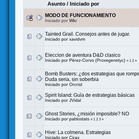
Asunto
/
Iniciado por
MODO DE FUNCIONAMIENTO
Iniciado por
Wkr
Tainted Grail. Consejos antes de jugar.
Iniciado por
xavidvm
Eleccion de aventura D&D clasico
Iniciado por
Pérez-Corvo (Proxegenetyc)
«
1
2
»
Bomb Busters: ¿dos estrategias que rompe
Duda seria, sin soberbia
Iniciado por
Orcrist
Spirit Island: Guía de estrategias básicas
Iniciado por
JVidal
Ghost Stories, ¿misión imposible? NO
Iniciado por
pablostats
«
1
2
3
»
Hive: La colmena. Estrategias
Iniciado por Cirax