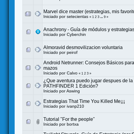
Marvel dice master (estrategias, mis favorit
Iniciado por
setecientas
«
1
2
3
...
9
»
Anachrony - Guía de módulos y estrategia
Iniciado por
Cyberchin
Almoravid desmovilizacion voluntaria
Iniciado por
peirof
Android Netrunner: Consejos Básicos para
mazos
Iniciado por
Calvo
«
1
2
3
»
¿Que aventura puedo jugar despues de la c
PATHFINDER 1 Edición?
Iniciado por
Aswing
Estrategias That Time You Killed Me¡¡¡
Iniciado por
ivanp210
Tutorial "For the people"
Iniciado por
bortxa