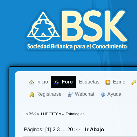
  Inicio
  Foro
Etiquetas
  Ezine
  Registrarse
  Webchat
  Ayuda
La BSK
»
LUDOTECA
»
Estrategias
Páginas: [
1
]
2
3
...
20
>>
Ir Abajo