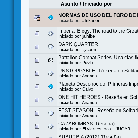
Asunto
/
Iniciado por
NORMAS DE USO DEL FORO DE 
Iniciado por
afrikaner
Imperial Elegy: The road to the Gre
Iniciado por
jainibe
DARK QUARTER
Iniciado por
Lycaon
Battalion Combat Series. Una clasifi
Iniciado por
Pavlo
UNSTOPPABLE - Reseña en Solitar
Iniciado por
Ananda
Planeta Desconocido: Primeras Imp
Iniciado por
Calvo
ONE HIT HEROES - Reseña en Soli
Iniciado por
Ananda
FEST SEASON - Reseña en Solitar
Iniciado por
Ananda
CAZABOMBAS (Reseña)
Iniciado por
El viernes toca... JUGAR!!
SUBURBIA (2012) (Reseña)