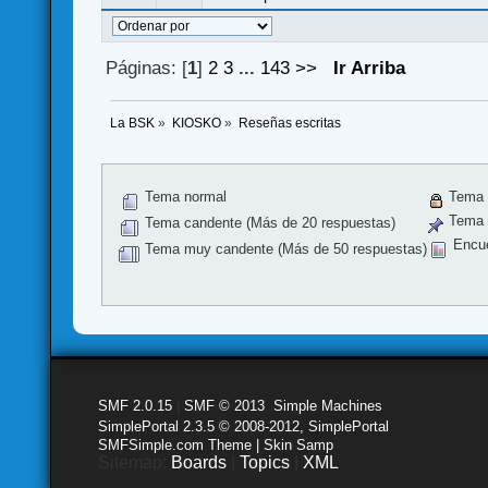
Páginas: [
1
]
2
3
...
143
>>
Ir Arriba
La BSK
»
KIOSKO
»
Reseñas escritas
Tema normal
Tema 
Tema f
Tema candente (Más de 20 respuestas)
Encu
Tema muy candente (Más de 50 respuestas)
SMF 2.0.15
|
SMF © 2013
,
Simple Machines
SimplePortal 2.3.5 © 2008-2012, SimplePortal
SMFSimple.com Theme | Skin Samp
Sitemap:
Boards
|
Topics
|
XML