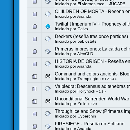
Iniciado por
El viernes toca... JUGAR!!
CHILDREN OF MORTA - Reseña en S
Iniciado por
Ananda
Twilight Imperium IV + Prophecy of the
Iniciado por
Calvo
Deckers (reseña tras once partidas)
Iniciado por
pablostats
Primeras impresiones: La caída del 
Iniciado por
AlexCLD
HISTORIA DE ORIGEN - Reseña en S
Iniciado por
Ananda
Command and colors ancients: Bloq
Iniciado por Trampington
«
1
2
3
4
»
Valpiedra: Descensus ad tenebras (r
Iniciado por
Hollyhock
«
1
2
»
Unconditional Surrender! World War
Iniciado por
Zolle
«
1
2
»
Through Ice and Snow (Primeras im
Iniciado por
Cyberchin
FIRESIEGE - Reseña en Solitario
Iniciado por
Ananda