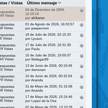
stas
/
Vistas
Último mensaje
04 de Diciembre de 2009,
espuestas
12:19:14
49 Vistas
por
afrikaner
01 de Agosto de 2026, 16:03:57
espuestas
8 Vistas
por
peepermint
18 de Julio de 2026, 02:15:33
espuestas
5 Vistas
por
Lycaon
17 de Julio de 2026, 16:31:30
espuestas
9 Vistas
por
Pavlo
15 de Julio de 2026, 19:55:07
espuestas
43 Vistas
por
Mellagar89
13 de Junio de 2026, 00:19:49
espuestas
1 Vistas
por
damosan
10 de Junio de 2026, 00:32:54
espuestas
8 Vistas
por
Ananda
31 de Mayo de 2026, 01:15:08
espuestas
8 Vistas
por
Ananda
17 de Mayo de 2026, 15:24:46
espuestas
8 Vistas
por
Lopez de la Osa
02 de Mayo de 2026, 13:10:28
espuestas