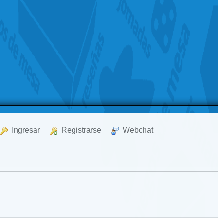
  Ingresar
  Registrarse
  Webchat