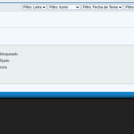
bloqueado
ijado
esta