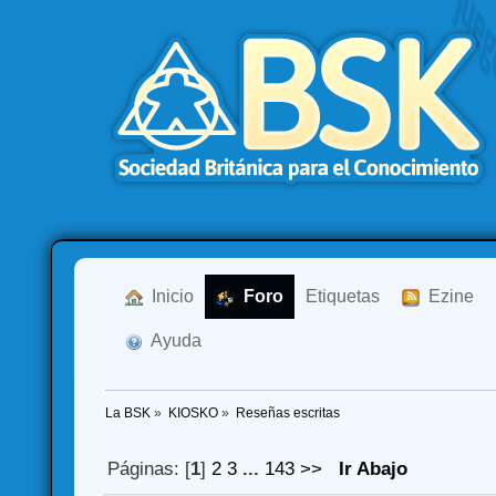
  Inicio
  Foro
Etiquetas
  Ezine
  Ayuda
La BSK
»
KIOSKO
»
Reseñas escritas
Páginas: [
1
]
2
3
...
143
>>
Ir Abajo