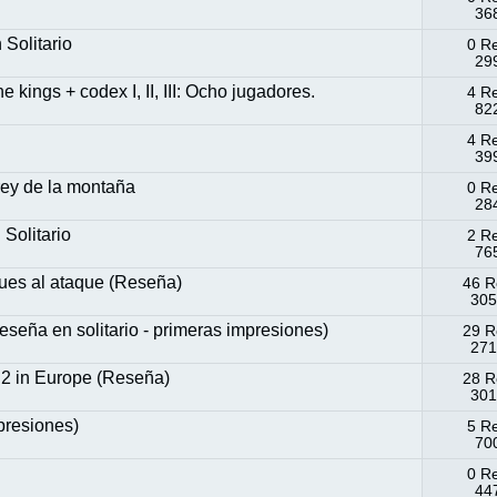
368
olitario
0 R
299
 kings + codex I, II, III: Ocho jugadores.
4 R
822
4 R
399
rey de la montaña
0 R
284
olitario
2 R
765
ues al ataque (Reseña)
46 R
305
eseña en solitario - primeras impresiones)
29 R
271
 2 in Europe (Reseña)
28 R
301
presiones)
5 R
700
0 R
447