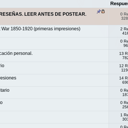
Respue
RESEÑAS. LEER ANTES DE POSTEAR.
0 R
328
at War 1850-1920 (primeras impresiones)
2 R
416
0 R
96
cación personal.
13 R
782
io
12 R
119
resiones
14 R
690
tario
0 R
187
io
0 R
256
1 R
303
0 R