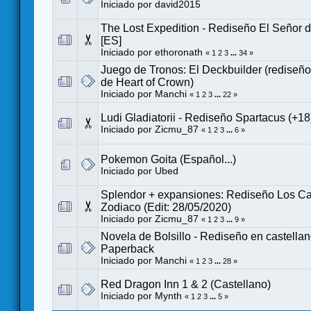
Iniciado por
david2015
The Lost Expedition - Rediseño El Señor de
[ES]
Iniciado por
ethoronath
«
1
2
3
...
34
»
Juego de Tronos: El Deckbuilder (rediseño
de Heart of Crown)
Iniciado por
Manchi
«
1
2
3
...
22
»
Ludi Gladiatorii - Rediseño Spartacus (+18
Iniciado por
Zicmu_87
«
1
2
3
...
6
»
Pokemon Goita (Español...)
Iniciado por
Ubed
Splendor + expansiones: Rediseño Los Ca
Zodiaco (Edit: 28/05/2020)
Iniciado por
Zicmu_87
«
1
2
3
...
9
»
Novela de Bolsillo - Rediseño en castella
Paperback
Iniciado por
Manchi
«
1
2
3
...
28
»
Red Dragon Inn 1 & 2 (Castellano)
Iniciado por
Mynth
«
1
2
3
...
5
»