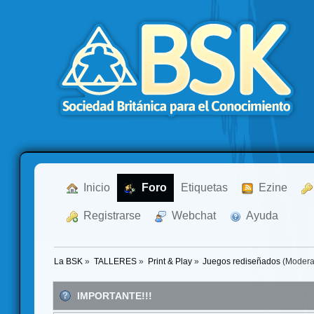
  Inicio
  Foro
Etiquetas
  Ezine
  Registrarse
  Webchat
  Ayuda
La BSK
»
TALLERES
»
Print & Play
»
Juegos rediseñados
(Modera
IMPORTANTE!!!