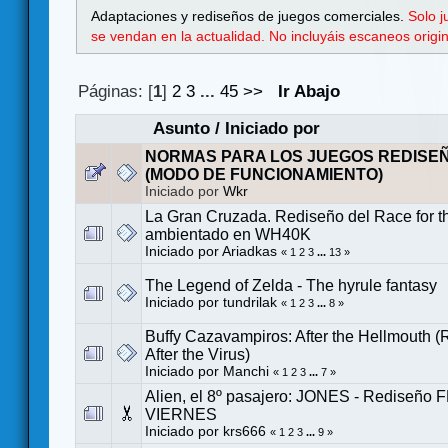
Adaptaciones y rediseños de juegos comerciales.
Solo 
se vendan en la actualidad. No incluyáis escaneos orig
Páginas: [
1
]
2
3
...
45
>>
Ir Abajo
Asunto
/
Iniciado por
NORMAS PARA LOS JUEGOS REDISE
(MODO DE FUNCIONAMIENTO)
Iniciado por
Wkr
La Gran Cruzada. Rediseño del Race for t
ambientado en WH40K
Iniciado por
Ariadkas
«
1
2
3
...
13
»
The Legend of Zelda - The hyrule fantasy
Iniciado por
tundrilak
«
1
2
3
...
8
»
Buffy Cazavampiros: After the Hellmouth 
After the Virus)
Iniciado por
Manchi
«
1
2
3
...
7
»
Alien, el 8º pasajero: JONES - Rediseño 
VIERNES
Iniciado por
krs666
«
1
2
3
...
9
»