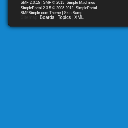
SMF 2.0.15
|
SMF © 2013
,
Simple Machines
SimplePortal 2.3.5 © 2008-2012, SimplePortal
SMFSimple.com Theme | Skin Samp
Sitemap:
Boards
|
Topics
|
XML