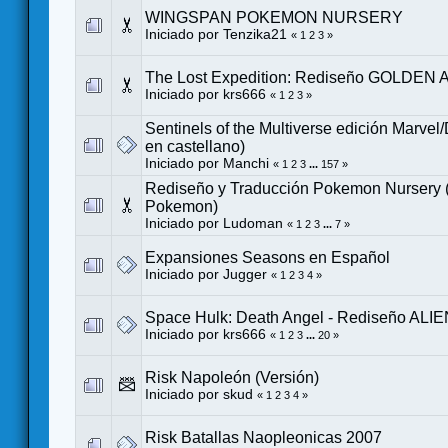
WINGSPAN POKEMON NURSERY
Iniciado por
Tenzika21
«
1
2
3
»
The Lost Expedition: Rediseño GOLDEN 
Iniciado por
krs666
«
1
2
3
»
Sentinels of the Multiverse edición Marvel
en castellano)
Iniciado por
Manchi
«
1
2
3
...
157
»
Rediseño y Traducción Pokemon Nursery
Pokemon)
Iniciado por
Ludoman
«
1
2
3
...
7
»
Expansiones Seasons en Español
Iniciado por
Jugger
«
1
2
3
4
»
Space Hulk: Death Angel - Rediseño ALI
Iniciado por
krs666
«
1
2
3
...
20
»
Risk Napoleón (Versión)
Iniciado por
skud
«
1
2
3
4
»
Risk Batallas Naopleonicas 2007