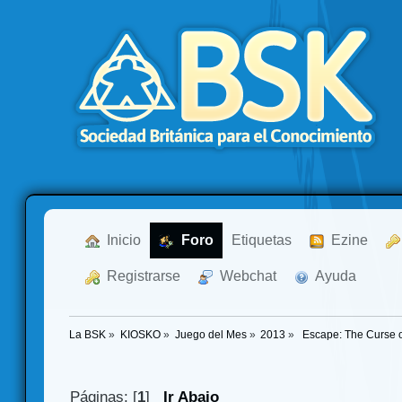
  Inicio
  Foro
Etiquetas
  Ezine
  Registrarse
  Webchat
  Ayuda
La BSK
»
KIOSKO
»
Juego del Mes
»
2013
»
 Escape: The Curse o
Páginas: [
1
]
Ir Abajo