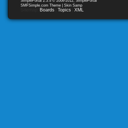
SimplePortal 2.3.5 © 2008-2012, SimplePortal
SMFSimple.com Theme | Skin Samp
Sitemap:
Boards
|
Topics
|
XML